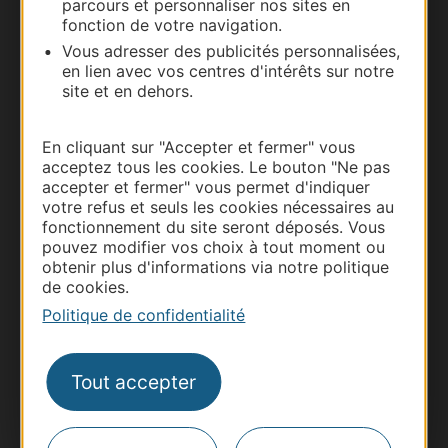
parcours et personnaliser nos sites en
Documentation
fonction de votre navigation.
Vous adresser des publicités personnalisées,
en lien avec vos centres d'intérêts sur notre
site et en dehors.
En cliquant sur "Accepter et fermer" vous
acceptez tous les cookies. Le bouton "Ne pas
accepter et fermer" vous permet d'indiquer
votre refus et seuls les cookies nécessaires au
fonctionnement du site seront déposés. Vous
pouvez modifier vos choix à tout moment ou
Thermalisme
obtenir plus d'informations via notre politique
Business/Mice
de cookies.
Pros d'Occitanie
Politique de confidentialité
Site presse et d'influence
Voyagistes
Tout accepter
Destination Sport
Inscrivez-vous à la lettre d'information