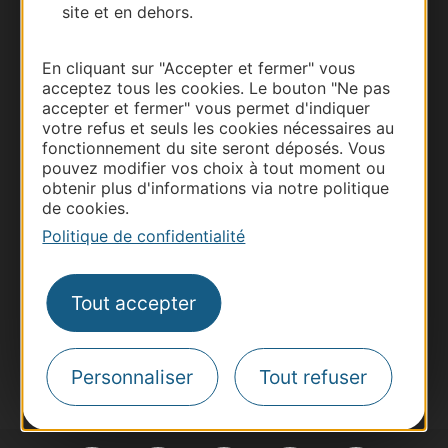
site et en dehors.
En cliquant sur "Accepter et fermer" vous
acceptez tous les cookies. Le bouton "Ne pas
accepter et fermer" vous permet d'indiquer
Thermalisme
votre refus et seuls les cookies nécessaires au
Business/Mice
fonctionnement du site seront déposés. Vous
pouvez modifier vos choix à tout moment ou
Pros d'Occitanie
obtenir plus d'informations via notre politique
Site presse et d'influence
de cookies.
Voyagistes
Politique de confidentialité
Destination Sport
Inscrivez-vous à la lettre d'information
Tout accepter
Destination Occitanie pour recevoir des
suggestions de séjours, de visites et de sorties.
Je m'abonne
Personnaliser
Tout refuser