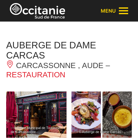
Panneau de gestion des cookies
MENU
AUBERGE DE DAME
CARCAS
CARCASSONNE , AUDE –
RESTAURATION
– © Office Municipal de Tourisme
de Carcassonne
– © Auberge de Dame Carcas