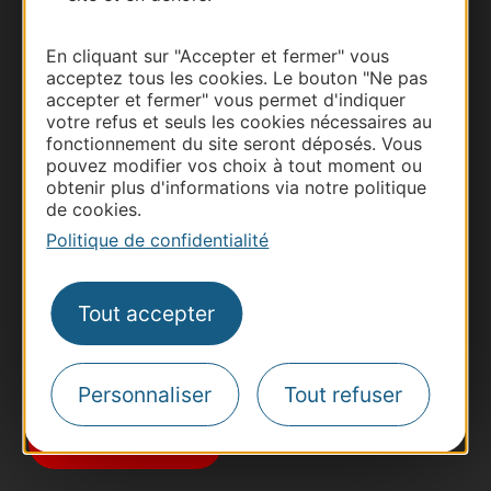
En cliquant sur "Accepter et fermer" vous
acceptez tous les cookies. Le bouton "Ne pas
accepter et fermer" vous permet d'indiquer
votre refus et seuls les cookies nécessaires au
fonctionnement du site seront déposés. Vous
Thermalisme
pouvez modifier vos choix à tout moment ou
obtenir plus d'informations via notre politique
Business/Mice
de cookies.
Pros d'Occitanie
Politique de confidentialité
Site presse et d'influence
Voyagistes
Tout accepter
Destination Sport
Inscrivez-vous à la lettre d'information
Destination Occitanie pour recevoir des
Personnaliser
Tout refuser
suggestions de séjours, de visites et de sorties.
Je m'abonne