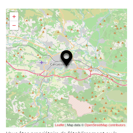
+
−
| Map data ©
Leaflet
OpenStreetMap contributors