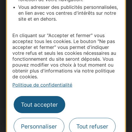
Vous adresser des publicités personnalisées,
Documentation
en lien avec vos centres d'intérêts sur notre
site et en dehors.
En cliquant sur "Accepter et fermer" vous
acceptez tous les cookies. Le bouton "Ne pas
accepter et fermer" vous permet d'indiquer
votre refus et seuls les cookies nécessaires au
fonctionnement du site seront déposés. Vous
pouvez modifier vos choix à tout moment ou
obtenir plus d'informations via notre politique
de cookies.
Thermalisme
Politique de confidentialité
Business/Mice
Pros d'Occitanie
Tout accepter
Site presse et d'influence
Voyagistes
Destination Sport
Personnaliser
Tout refuser