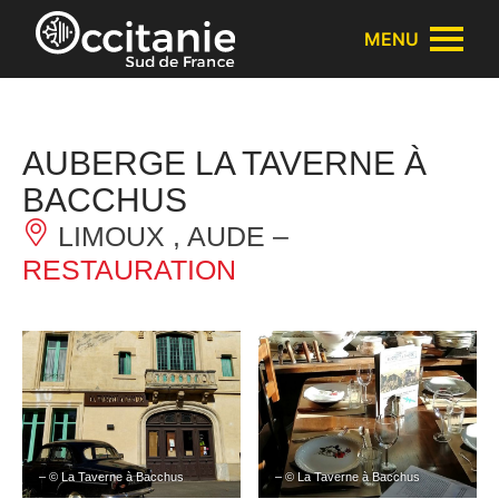
Panneau de gestion des cookies
MENU
AUBERGE LA TAVERNE À
BACCHUS
LIMOUX , AUDE –
RESTAURATION
– © La Taverne à Bacchus
– © La Taverne à Bacchus