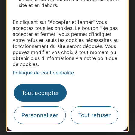
site et en dehors.
En cliquant sur "Accepter et fermer" vous
acceptez tous les cookies. Le bouton "Ne pas
accepter et fermer" vous permet d'indiquer
Thermalisme
votre refus et seuls les cookies nécessaires au
Business/Mice
fonctionnement du site seront déposés. Vous
pouvez modifier vos choix à tout moment ou
Pros d'Occitanie
obtenir plus d'informations via notre politique
Site presse et d'influence
de cookies.
Voyagistes
Politique de confidentialité
Destination Sport
Inscrivez-vous à la lettre d'information
Tout accepter
Destination Occitanie pour recevoir des
suggestions de séjours, de visites et de sorties.
Je m'abonne
Personnaliser
Tout refuser