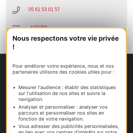
05 61 53 01 57
AJOUTER
AU CARNET
Nous respectons votre vie privée
!
Pour améliorer votre expérience, nous et nos
Nous contacter
partenaires utilisons des cookies utiles pour :
Carte interactive
Mesurer l'audience : établir des statistiques
sur l'utilisation de nos sites et suivre la
Documentation
navigation.
Analyser et personnaliser : analyser vos
parcours et personnaliser nos sites en
fonction de votre navigation.
Vous adresser des publicités personnalisées,
en lien avec vos centres d'intérêts sur notre