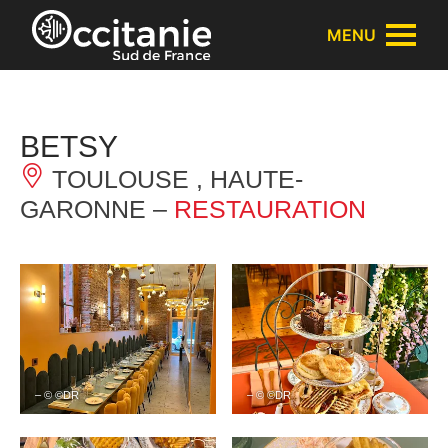
Panneau de gestion des cookies
MENU
BETSY
TOULOUSE , HAUTE-
GARONNE –
RESTAURATION
– © ©DR
– © ©DR