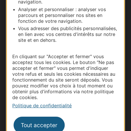
navigation.
Documentation
Analyser et personnaliser : analyser vos
parcours et personnaliser nos sites en
fonction de votre navigation.
Vous adresser des publicités personnalisées,
en lien avec vos centres d'intérêts sur notre
site et en dehors.
En cliquant sur "Accepter et fermer" vous
acceptez tous les cookies. Le bouton "Ne pas
accepter et fermer" vous permet d'indiquer
votre refus et seuls les cookies nécessaires au
Thermalisme
fonctionnement du site seront déposés. Vous
Business/Mice
pouvez modifier vos choix à tout moment ou
Pros d'Occitanie
obtenir plus d'informations via notre politique
de cookies.
Site presse et d'influence
Politique de confidentialité
Voyagistes
Destination Sport
Tout accepter
Inscrivez-vous à la lettre d'information