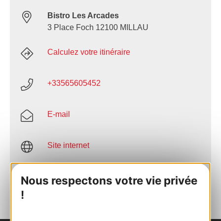
Bistro Les Arcades
3 Place Foch 12100 MILLAU
Calculez votre itinéraire
+33565605452
E-mail
Site internet
AJOUTER
Nous respectons votre vie privée
AU CARNET
!