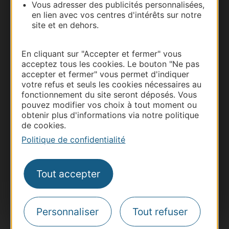
Vous adresser des publicités personnalisées,
en lien avec vos centres d'intérêts sur notre
site et en dehors.
En cliquant sur "Accepter et fermer" vous
acceptez tous les cookies. Le bouton "Ne pas
accepter et fermer" vous permet d'indiquer
Thermalisme
votre refus et seuls les cookies nécessaires au
fonctionnement du site seront déposés. Vous
Business/Mice
pouvez modifier vos choix à tout moment ou
Pros d'Occitanie
obtenir plus d'informations via notre politique
Site presse et d'influence
de cookies.
Politique de confidentialité
Voyagistes
Destination Sport
Tout accepter
Inscrivez-vous à la lettre d'information
Destination Occitanie pour recevoir des
suggestions de séjours, de visites et de sorties.
Je m'abonne
Personnaliser
Tout refuser