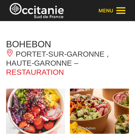
Panneau de gestion des cookies
MENU
BOHEBON
PORTET-SUR-GARONNE ,
HAUTE-GARONNE –
RESTAURATION
– © ©bohebon
– © ©bohebon