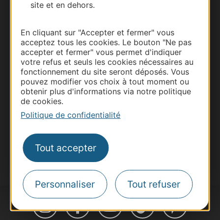
site et en dehors.
Thermalisme
En cliquant sur "Accepter et fermer" vous
acceptez tous les cookies. Le bouton "Ne pas
Business/Mice
accepter et fermer" vous permet d'indiquer
Pros d'Occitanie
votre refus et seuls les cookies nécessaires au
fonctionnement du site seront déposés. Vous
Site presse et d'influence
pouvez modifier vos choix à tout moment ou
Voyagistes
obtenir plus d'informations via notre politique
de cookies.
Destination Sport
Politique de confidentialité
Inscrivez-vous à la lettre d'information
Destination Occitanie pour recevoir des
suggestions de séjours, de visites et de sorties.
Tout accepter
Je m'abonne
Personnaliser
Tout refuser