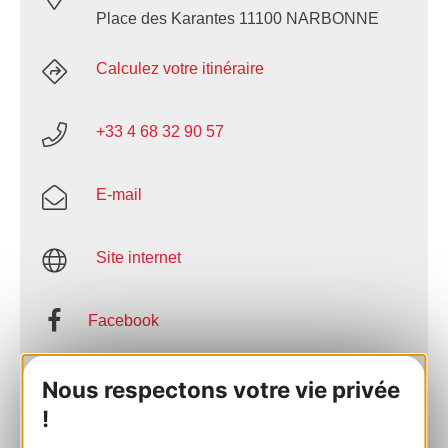
Place des Karantes 11100 NARBONNE
Calculez votre itinéraire
+33 4 68 32 90 57
E-mail
Site internet
Facebook
AJOUTER
Nous respectons votre vie privée
AU CARNET
!