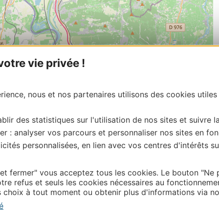
tre vie privée !
ience, nous et nos partenaires utilisons des cookies utiles
blir des statistiques sur l'utilisation de nos sites et suivre l
er : analyser vos parcours et personnaliser nos sites en fon
cités personnalisées, en lien avec vos centres d'intérêts su
 et fermer" vous acceptez tous les cookies. Le bouton "Ne 
| Map data ©
Leaflet
OpenStreetMap contributors
tre refus et seuls les cookies nécessaires au fonctionneme
choix à tout moment ou obtenir plus d'informations via not
onnaire de cette activité?
ntacter Gard Tourisme.
é