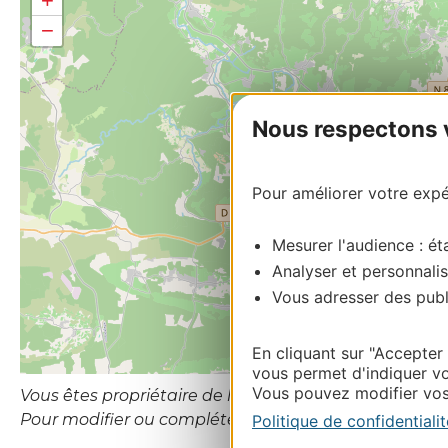
+
−
Nous respectons vo
Pour améliorer votre expér
Mesurer l'audience : éta
Analyser et personnalis
Vous adresser des publi
En cliquant sur "Accepter
vous permet d'indiquer vo
Vous pouvez modifier vos 
Vous êtes propriétaire de l’établissement ou le gesti
Pour modifier ou compléter cette fiche, merci de co
Politique de confidentialit