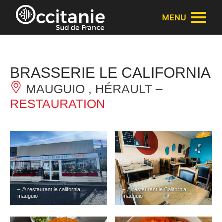
Panneau de gestion des cookies
MENU
BRASSERIE LE CALIFORNIA
MAUGUIO , HÉRAULT –
RESTAURATION
– © restaurant le california
– © restaurant le California
mauguio
mauguio