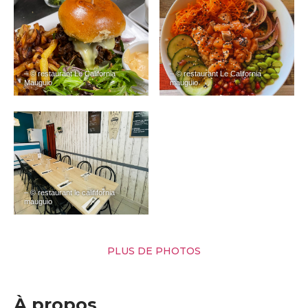
– © restaurant Le California
– © restaurant Le California
Mauguio
mauguio
– © restaurant le calififornia
mauguio
PLUS DE PHOTOS
À propos