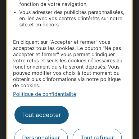
fonction de votre navigation.
Vous adresser des publicités personnalisées,
Documentation
en lien avec vos centres d'intérêts sur notre
site et en dehors.
En cliquant sur "Accepter et fermer" vous
acceptez tous les cookies. Le bouton "Ne pas
accepter et fermer" vous permet d'indiquer
votre refus et seuls les cookies nécessaires au
fonctionnement du site seront déposés. Vous
pouvez modifier vos choix à tout moment ou
obtenir plus d'informations via notre politique
de cookies.
Thermalisme
Politique de confidentialité
Business/Mice
Pros d'Occitanie
Tout accepter
Site presse et d'influence
Voyagistes
Destination Sport
Personnaliser
Tout refuser