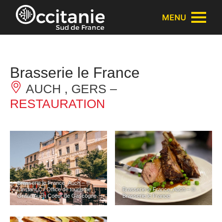
Panneau de gestion des cookies
MENU
Brasserie le France
AUCH , GERS –
RESTAURATION
Brasserie le France_Auch – ©
L’instant C / Office de tourisme
Brasserie le France_Auch – ©
Grand Auch Coeur de Gascogne
Brasserie le France