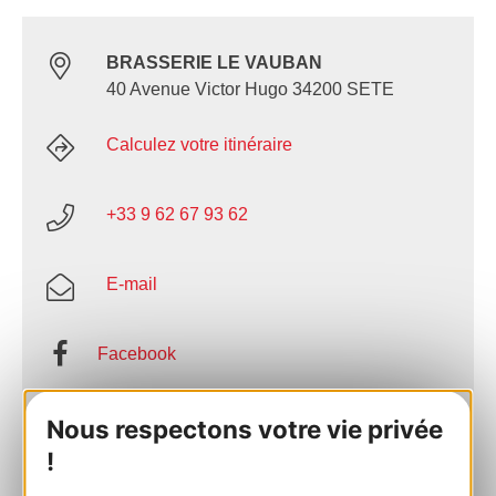
BRASSERIE LE VAUBAN
40 Avenue Victor Hugo 34200 SETE
Calculez votre itinéraire
+33 9 62 67 93 62
E-mail
Facebook
AJOUTER
Nous respectons votre vie privée
AU CARNET
!