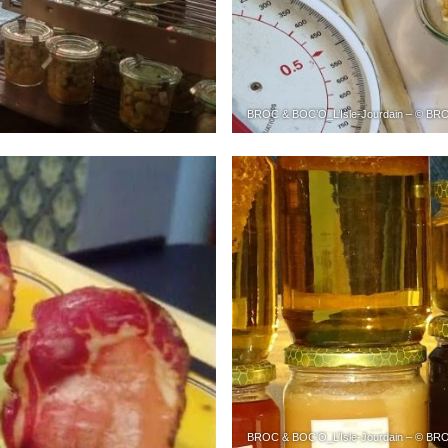
BROC & BOC’O_L’Isle-Jourdain – © B
BROC & BOC’O_L’Isle-Jourdain – © B