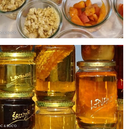
ROC & BOC’O
ROC & BOC’O