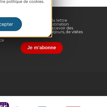
re politique de cookies.
Inscrivez-vous à la lettre
cepter
d'information Destination
Occitanie pour recevoir des
suggestions de séjours, de visites
et de sorties.
nce
Je m'abonne