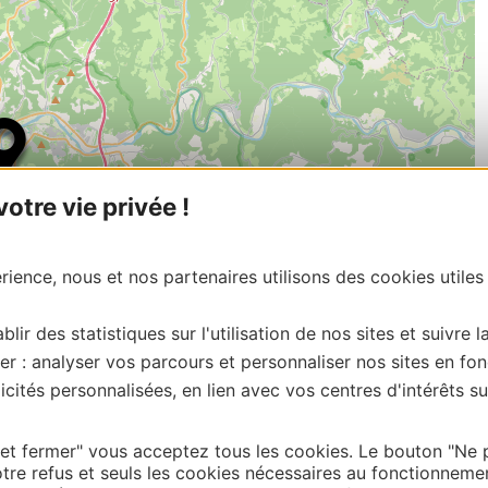
tre vie privée !
ience, nous et nos partenaires utilisons des cookies utiles
blir des statistiques sur l'utilisation de nos sites et suivre l
er : analyser vos parcours et personnaliser nos sites en fon
cités personnalisées, en lien avec vos centres d'intérêts su
| Map data ©
Leaflet
OpenStreetMap contributors
onnaire de cette activité?
tacter Lot Tourisme en écrivant à vit@tourisme –
 et fermer" vous acceptez tous les cookies. Le bouton "Ne 
tre refus et seuls les cookies nécessaires au fonctionneme