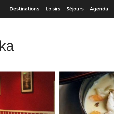
Destinations
Loisirs
Séjours
Agenda
ika