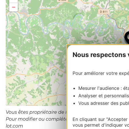
−
Nous respectons vo
Pour améliorer votre expér
Mesurer l'audience : éta
Analyser et personnalis
Vous adresser des publi
Vous êtes propriétaire de l’établissement ou le gesti
Pour modifier ou compléter cette fiche, merci de con
En cliquant sur "Accepter
vous permet d'indiquer vo
lot.com