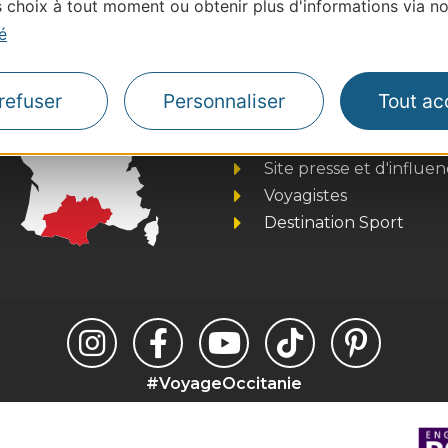
choix à tout moment ou obtenir plus d'informations via not
é
Thermalisme
refuser
Personnaliser
Tout ac
Business/Mice
Pros d'Occitanie
Site presse et d'influe
Voyagistes
Destination Sport
#VoyageOccitanie