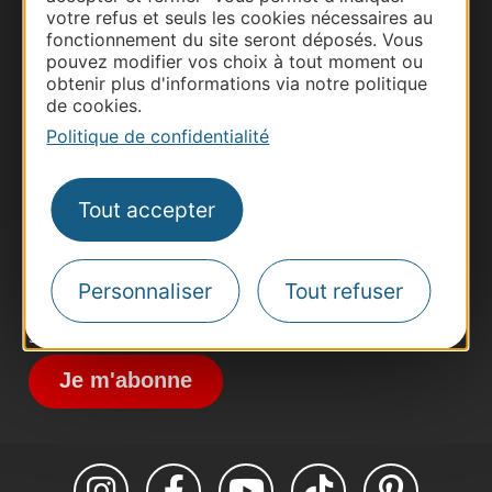
votre refus et seuls les cookies nécessaires au
fonctionnement du site seront déposés. Vous
pouvez modifier vos choix à tout moment ou
obtenir plus d'informations via notre politique
Thermalisme
de cookies.
Business/Mice
Politique de confidentialité
Pros d'Occitanie
Site presse et d'influence
Tout accepter
Voyagistes
Destination Sport
Personnaliser
Tout refuser
Inscrivez-vous à la lettre d'information
Destination Occitanie pour recevoir des
suggestions de séjours, de visites et de sorties.
Je m'abonne