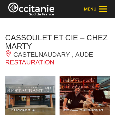
Panneau de gestion des cookies
MENU
CASSOULET ET CIE – CHEZ
MARTY
CASTELNAUDARY , AUDE –
RESTAURATION
– ©
– © Cassoulet et Cie
https://www.restaurantmarty.net