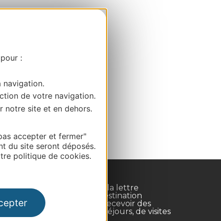
 pour :
a navigation.
ction de votre navigation.
r notre site et en dehors.
pas accepter et fermer"
nt du site seront déposés.
re politique de cookies.
Inscrivez-vous à la lettre
d'information Destination
cepter
Occitanie pour recevoir des
suggestions de séjours, de visites
et de sorties.