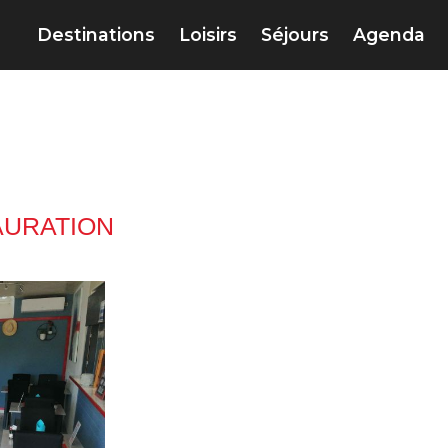
Destinations
Loisirs
Séjours
Agenda
AURATION