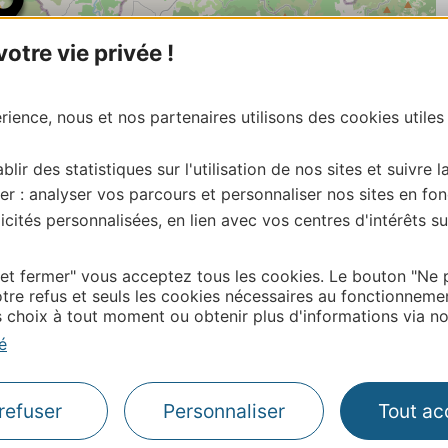
tre vie privée !
ience, nous et nos partenaires utilisons des cookies utiles
blir des statistiques sur l'utilisation de nos sites et suivre l
er : analyser vos parcours et personnaliser nos sites en fon
cités personnalisées, en lien avec vos centres d'intérêts su
| Map data ©
Leaflet
OpenStreetMap contributors
onnaire de cette activité?
 et fermer" vous acceptez tous les cookies. Le bouton "Ne 
ntacter Gard Tourisme.
tre refus et seuls les cookies nécessaires au fonctionneme
choix à tout moment ou obtenir plus d'informations via not
é
Thermalisme
refuser
Personnaliser
Tout ac
Business/Mice
Pros d'Occitanie