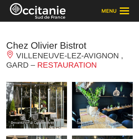
Panneau de gestion des cookies
MENU
Chez Olivier Bistrot
VILLENEUVE-LEZ-AVIGNON ,
GARD –
RESTAURATION
Devanture – © Combe olivier
Salle – © Combe olivier