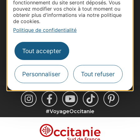
fonctionnement du site seront déposés. Vous
Pros d'Occitanie
pouvez modifier vos choix à tout moment ou
Site presse et d'influence
obtenir plus d'informations via notre politique
de cookies.
Voyagistes
Politique de confidentialité
Destination Sport
Inscrivez-vous à la lettre d'information
Destination Occitanie pour recevoir des
Tout accepter
suggestions de séjours, de visites et de sorties.
Je m'abonne
Personnaliser
Tout refuser
#VoyageOccitanie