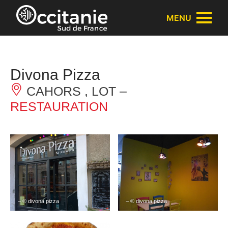
Panneau de gestion des cookies
MENU
Divona Pizza
CAHORS , LOT –
RESTAURATION
– © divona pizza
– © divona pizza