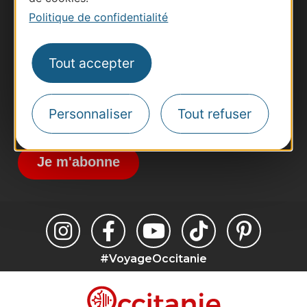
Business/Mice
Politique de confidentialité
Pros d'Occitanie
Site presse et d'influence
Tout accepter
Voyagistes
Destination Sport
Personnaliser
Tout refuser
Inscrivez-vous à la lettre d'information
Destination Occitanie pour recevoir des
suggestions de séjours, de visites et de sorties.
Je m'abonne
#VoyageOccitanie