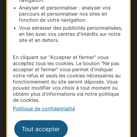
Documentation
Analyser et personnaliser : analyser vos
parcours et personnaliser nos sites en
fonction de votre navigation.
Vous adresser des publicités personnalisées,
en lien avec vos centres d'intérêts sur notre
site et en dehors.
En cliquant sur "Accepter et fermer" vous
acceptez tous les cookies. Le bouton "Ne pas
accepter et fermer" vous permet d'indiquer
votre refus et seuls les cookies nécessaires au
Thermalisme
fonctionnement du site seront déposés. Vous
Business/Mice
pouvez modifier vos choix à tout moment ou
Pros d'Occitanie
obtenir plus d'informations via notre politique
de cookies.
Site presse et d'influence
Politique de confidentialité
Voyagistes
Destination Sport
Tout accepter
Inscrivez-vous à la lettre d'information
Destination Occitanie pour recevoir des