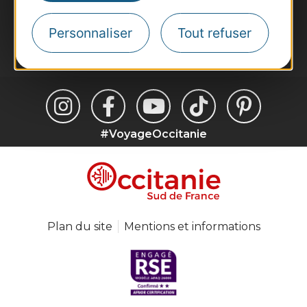
suggestions de séjours, de visites et de sorties.
Personnaliser
Tout refuser
Je m'abonne
#VoyageOccitanie
Plan du site
Mentions et informations