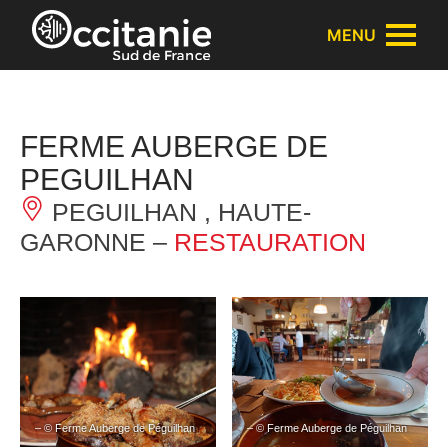
Panneau de gestion des cookies
MENU
FERME AUBERGE DE
PEGUILHAN
PEGUILHAN , HAUTE-
GARONNE –
RESTAURATION
– © Ferme Auberge de Péguilhan
– © Ferme Auberge de Péguilhan