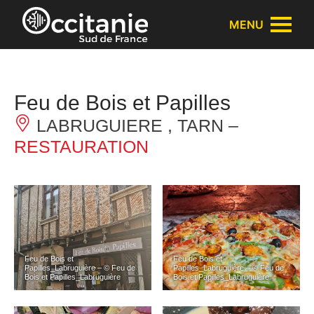
Panneau de gestion des cookies
MENU
Feu de Bois et Papilles
LABRUGUIERE , TARN –
RESTAURATION
Feu de Bois et
Feu de Bois et
Papilles_Labruguière – © Feu de
Papilles_Labruguière – © Feu de
Bois et Papilles_Labruguière
Bois et Papilles_Labruguière