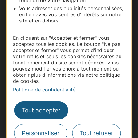
fonction de votre navigation.
Vous adresser des publicités personnalisées,
en lien avec vos centres d'intérêts sur notre
site et en dehors.
En cliquant sur "Accepter et fermer" vous
acceptez tous les cookies. Le bouton "Ne pas
accepter et fermer" vous permet d'indiquer
Thermalisme
votre refus et seuls les cookies nécessaires au
fonctionnement du site seront déposés. Vous
Business/Mice
pouvez modifier vos choix à tout moment ou
Pros d'Occitanie
obtenir plus d'informations via notre politique
de cookies.
Site presse et d'influence
Politique de confidentialité
Voyagistes
Destination Sport
Tout accepter
Inscrivez-vous à la lettre d'information
Destination Occitanie pour recevoir des
suggestions de séjours, de visites et de sorties.
Personnaliser
Tout refuser
Je m'abonne