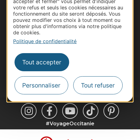
accepter et fermer" vous permet d'indiquer
votre refus et seuls les cookies nécessaires au
Business/Mice
fonctionnement du site seront déposés. Vous
Pros d'Occitanie
pouvez modifier vos choix à tout moment ou
obtenir plus d'informations via notre politique
Site presse et d'influence
de cookies.
Voyagistes
Politique de confidentialité
Destination Sport
Inscrivez-vous à la lettre d'information
Tout accepter
Destination Occitanie pour recevoir des
suggestions de séjours, de visites et de sorties.
Je m'abonne
Personnaliser
Tout refuser
#VoyageOccitanie