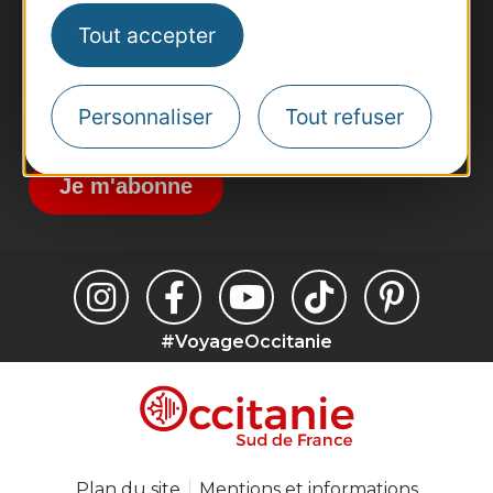
Site presse et d'influence
Tout accepter
Voyagistes
Destination Sport
Inscrivez-vous à la lettre d'information
Personnaliser
Tout refuser
Destination Occitanie pour recevoir des
suggestions de séjours, de visites et de sorties.
Je m'abonne
#VoyageOccitanie
Plan du site
Mentions et informations