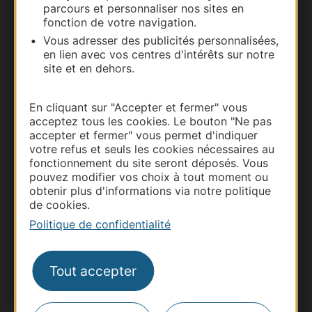
parcours et personnaliser nos sites en
Documentation
fonction de votre navigation.
Vous adresser des publicités personnalisées,
en lien avec vos centres d'intérêts sur notre
site et en dehors.
En cliquant sur "Accepter et fermer" vous
acceptez tous les cookies. Le bouton "Ne pas
accepter et fermer" vous permet d'indiquer
votre refus et seuls les cookies nécessaires au
fonctionnement du site seront déposés. Vous
pouvez modifier vos choix à tout moment ou
Thermalisme
obtenir plus d'informations via notre politique
Business/Mice
de cookies.
Pros d'Occitanie
Politique de confidentialité
Site presse et d'influence
Voyagistes
Tout accepter
Destination Sport
Inscrivez-vous à la lettre d'information