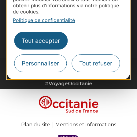
obtenir plus d'informations via notre politique
Destination Sport
de cookies.
Inscrivez-vous à la lettre d'information
Politique de confidentialité
Destination Occitanie pour recevoir des
suggestions de séjours, de visites et de sorties.
Je m'abonne
Tout accepter
Personnaliser
Tout refuser
#VoyageOccitanie
Plan du site
Mentions et informations