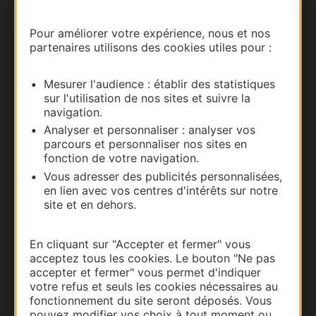
Carte interactive
Pour améliorer votre expérience, nous et nos
partenaires utilisons des cookies utiles pour :
Documentation
Mesurer l'audience : établir des statistiques
sur l'utilisation de nos sites et suivre la
navigation.
Analyser et personnaliser : analyser vos
parcours et personnaliser nos sites en
fonction de votre navigation.
Vous adresser des publicités personnalisées,
en lien avec vos centres d'intérêts sur notre
site et en dehors.
Thermalisme
En cliquant sur "Accepter et fermer" vous
Business/Mice
acceptez tous les cookies. Le bouton "Ne pas
Pros d'Occitanie
accepter et fermer" vous permet d'indiquer
votre refus et seuls les cookies nécessaires au
Site presse et d'influence
fonctionnement du site seront déposés. Vous
Voyagistes
pouvez modifier vos choix à tout moment ou