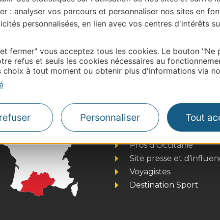
er : analyser vos parcours et personnaliser nos sites en fon
cités personnalisées, en lien avec vos centres d'intérêts su
| Map data ©
Leaflet
OpenStreetMap contributors
onnaire de cette activité?
 et fermer" vous acceptez tous les cookies. Le bouton "Ne 
tacter Haute – Garonne Tourisme: :
tre refus et seuls les cookies nécessaires au fonctionneme
choix à tout moment ou obtenir plus d'informations via not
é
refuser
Personnaliser
Tout ac
Thermalisme
Business/Mice
Pros d'Occitanie
Site presse et d'influe
Voyagistes
Destination Sport