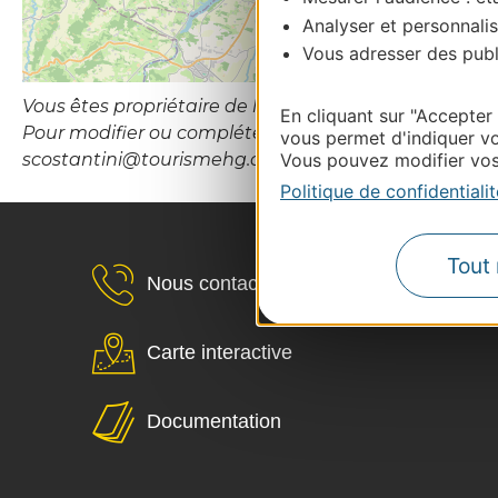
Analyser et personnalis
Vous adresser des publi
Vous êtes propriétaire de l’établissement ou le gesti
En cliquant sur "Accepter
Pour modifier ou compléter cette fiche, merci de con
vous permet d'indiquer vo
scostantini@tourismehg.com
Vous pouvez modifier vos 
Politique de confidentialit
Tout 
Nous contacter
Carte interactive
Documentation