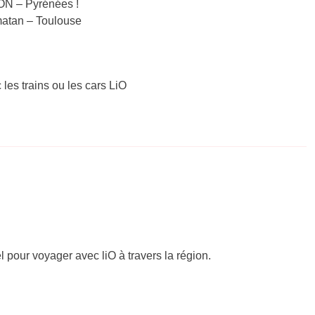
ON – Pyrénées !
amatan – Toulouse
 les trains ou les cars LiO
el pour voyager avec liO à travers la région.