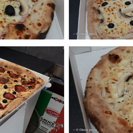
– © ©lou’s pizza
– © ©lou’s pizza