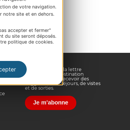
ction de votre navigation.
r notre site et en dehors.
pas accepter et fermer"
nt du site seront déposés.
re politique de cookies.
cepter
Inscrivez-vous à la lettre
d'information Destination
Occitanie pour recevoir des
suggestions de séjours, de visites
et de sorties.
nce
Je m'abonne