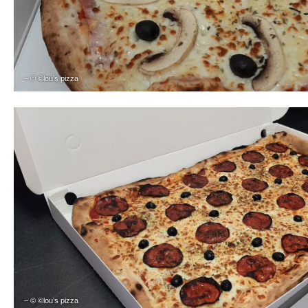
– © ©lou’s pizza
– © ©lou’s pizza