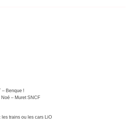
 – Benque !
s – Noé – Muret SNCF
 les trains ou les cars LiO