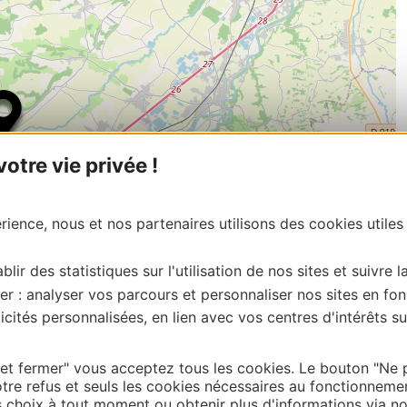
tre vie privée !
ience, nous et nos partenaires utilisons des cookies utiles
blir des statistiques sur l'utilisation de nos sites et suivre l
er : analyser vos parcours et personnaliser nos sites en fon
cités personnalisées, en lien avec vos centres d'intérêts su
| Map data ©
Leaflet
OpenStreetMap contributors
onnaire de cette activité?
tacter Haute – Garonne Tourisme: :
 et fermer" vous acceptez tous les cookies. Le bouton "Ne 
tre refus et seuls les cookies nécessaires au fonctionneme
choix à tout moment ou obtenir plus d'informations via not