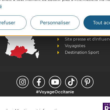
é
Thermalisme
refuser
Personnaliser
Tout ac
Business/Mice
Pros d'Occitanie
Site presse et d'influe
Voyagistes
Destination Sport
#VoyageOccitanie