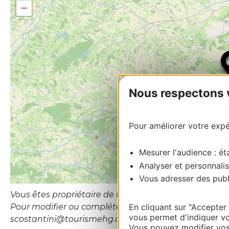
−
Nous respectons vo
Pour améliorer votre expér
Mesurer l'audience : éta
Analyser et personnalis
Vous adresser des publi
Vous êtes propriétaire de l’établissement ou le gesti
Pour modifier ou compléter cette fiche, merci de con
En cliquant sur "Accepter
vous permet d'indiquer vo
scostantini@tourismehg.com
Vous pouvez modifier vos 