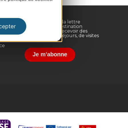
Inscrivez-vous à la lettre
cepter
d'information Destination
Occitanie pour recevoir des
suggestions de séjours, de visites
et de sorties.
nce
Je m'abonne