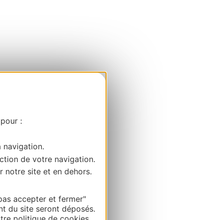
 pour :
a navigation.
ction de votre navigation.
r notre site et en dehors.
pas accepter et fermer"
nt du site seront déposés.
re politique de cookies.