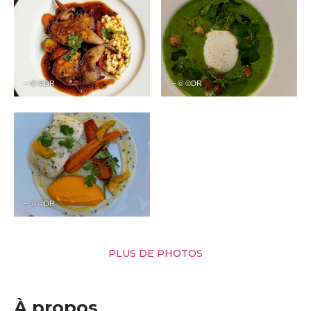
– © ©DR
– © ©DR
– © ©DR
PLUS DE PHOTOS
À propos