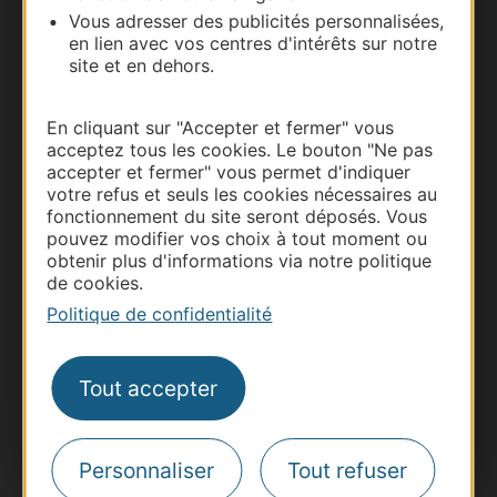
Vous adresser des publicités personnalisées,
Documentation
en lien avec vos centres d'intérêts sur notre
site et en dehors.
En cliquant sur "Accepter et fermer" vous
acceptez tous les cookies. Le bouton "Ne pas
accepter et fermer" vous permet d'indiquer
votre refus et seuls les cookies nécessaires au
fonctionnement du site seront déposés. Vous
pouvez modifier vos choix à tout moment ou
obtenir plus d'informations via notre politique
de cookies.
Thermalisme
Politique de confidentialité
Business/Mice
Pros d'Occitanie
Tout accepter
Site presse et d'influence
Voyagistes
Destination Sport
Personnaliser
Tout refuser