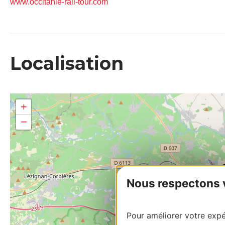
www.occitanie-rail-tour.com
Localisation
+
−
Nous respectons vo
Pour améliorer votre expér