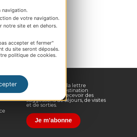
a navigation.
ction de votre navigation.
r notre site et en dehors.
pas accepter et fermer"
nt du site seront déposés.
re politique de cookies.
cepter
Inscrivez-vous à la lettre
d'information Destination
Occitanie pour recevoir des
suggestions de séjours, de visites
et de sorties.
nce
Je m'abonne