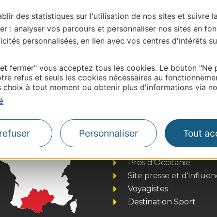
blir des statistiques sur l'utilisation de nos sites et suivre l
er : analyser vos parcours et personnaliser nos sites en fon
cités personnalisées, en lien avec vos centres d'intérêts su
| Map data ©
Leaflet
OpenStreetMap contributors
 et fermer" vous acceptez tous les cookies. Le bouton "Ne 
onnaire de cette activité?
tre refus et seuls les cookies nécessaires au fonctionneme
choix à tout moment ou obtenir plus d'informations via not
ntacter Aude Tourisme
é
refuser
Personnaliser
Tout ac
Thermalisme
Business/Mice
Pros d'Occitanie
Site presse et d'influe
Voyagistes
Destination Sport