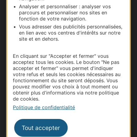
Carte interactive
Analyser et personnaliser : analyser vos
parcours et personnaliser nos sites en
Documentation
fonction de votre navigation.
Vous adresser des publicités personnalisées,
en lien avec vos centres d'intérêts sur notre
site et en dehors.
En cliquant sur "Accepter et fermer" vous
acceptez tous les cookies. Le bouton "Ne pas
accepter et fermer" vous permet d'indiquer
votre refus et seuls les cookies nécessaires au
fonctionnement du site seront déposés. Vous
pouvez modifier vos choix à tout moment ou
Thermalisme
obtenir plus d'informations via notre politique
Business/Mice
de cookies.
Politique de confidentialité
Pros d'Occitanie
Site presse et d'influence
Voyagistes
Tout accepter
Destination Sport