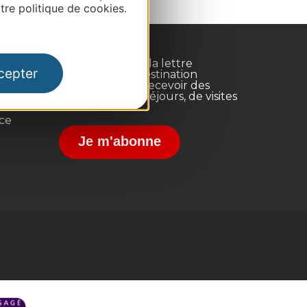
re politique de cookies.
Inscrivez-vous à la lettre
cepter
d'information Destination
Occitanie pour recevoir des
suggestions de séjours, de visites
et de sorties.
nce
Je m'abonne