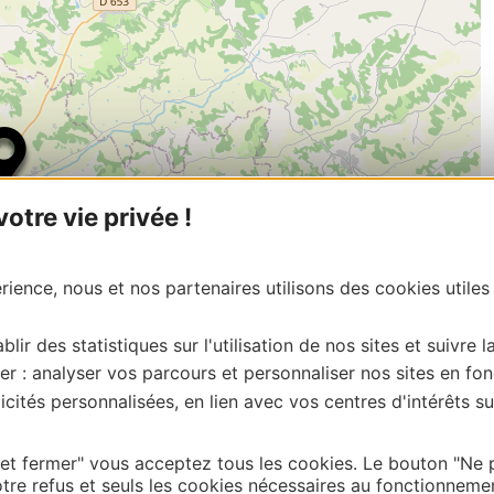
tre vie privée !
ience, nous et nos partenaires utilisons des cookies utiles
blir des statistiques sur l'utilisation de nos sites et suivre l
er : analyser vos parcours et personnaliser nos sites en fon
cités personnalisées, en lien avec vos centres d'intérêts su
| Map data ©
Leaflet
OpenStreetMap contributors
onnaire de cette activité?
 et fermer" vous acceptez tous les cookies. Le bouton "Ne 
ontacter Office de Tourisme Intercommunal du Pays de
tre refus et seuls les cookies nécessaires au fonctionneme