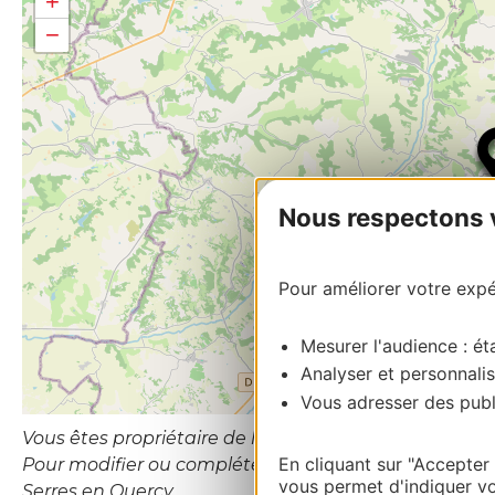
+
−
Nous respectons vo
Pour améliorer votre expér
Mesurer l'audience : éta
Analyser et personnalis
Vous adresser des publi
Vous êtes propriétaire de l’établissement ou le gesti
En cliquant sur "Accepter
Pour modifier ou compléter cette fiche, merci de c
vous permet d'indiquer vo
Serres en Quercy.