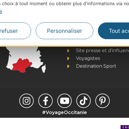
choix à tout moment ou obtenir plus d'informations via not
é
Thermalisme
refuser
Personnaliser
Tout ac
Business/Mice
Pros d'Occitanie
Site presse et d'influe
Voyagistes
Destination Sport
#VoyageOccitanie