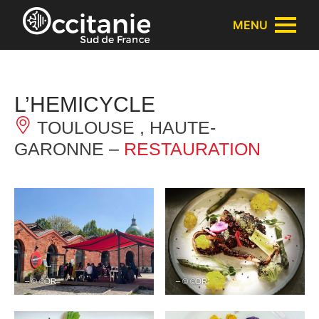
Panneau de gestion des cookies
MENU
L’HEMICYCLE
TOULOUSE , HAUTE-
GARONNE –
RESTAURATION
– © ©DR
– © ©DR