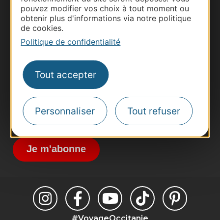
pouvez modifier vos choix à tout moment ou
obtenir plus d'informations via notre politique
Thermalisme
de cookies.
Business/Mice
Politique de confidentialité
Pros d'Occitanie
Site presse et d'influence
Tout accepter
Voyagistes
Destination Sport
Personnaliser
Tout refuser
Inscrivez-vous à la lettre d'information
Destination Occitanie pour recevoir des
suggestions de séjours, de visites et de sorties.
Je m'abonne
#VoyageOccitanie