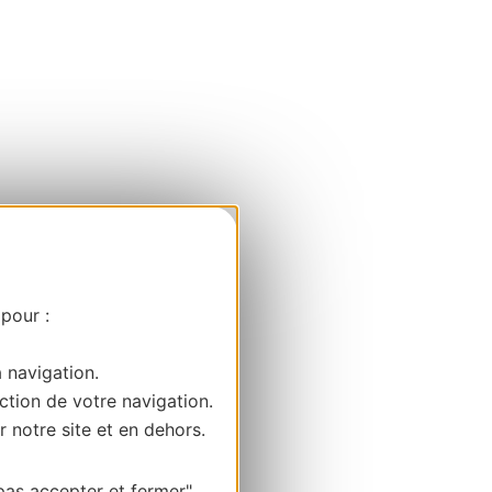
 pour :
a navigation.
ction de votre navigation.
r notre site et en dehors.
pas accepter et fermer"