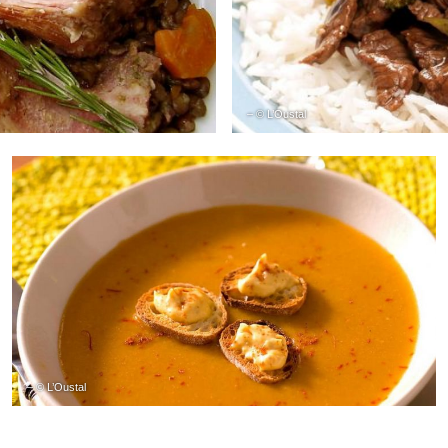
– © L’Oustal
– © L’Oustal