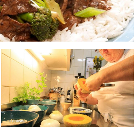
– © L’Oustal