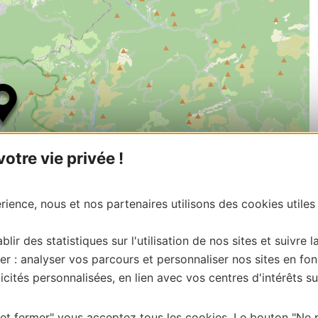
tre vie privée !
ience, nous et nos partenaires utilisons des cookies utiles
blir des statistiques sur l'utilisation de nos sites et suivre l
er : analyser vos parcours et personnaliser nos sites en fon
| Map data ©
Leaflet
OpenStreetMap contributors
cités personnalisées, en lien avec vos centres d'intérêts su
onnaire de cette activité?
ntacter Aude Tourisme
 et fermer" vous acceptez tous les cookies. Le bouton "Ne 