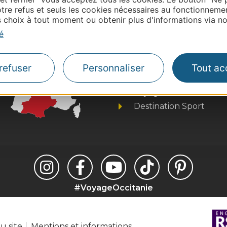
tre refus et seuls les cookies nécessaires au fonctionneme
choix à tout moment ou obtenir plus d'informations via not
é
Thermalisme
Business/Mice
Pros d'Occitanie
refuser
Personnaliser
Tout ac
Site presse et d'influe
Voyagistes
Destination Sport
#VoyageOccitanie
u site
Mentions et informations