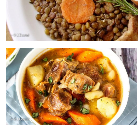
– © L’Oustal
– © L’Oustal