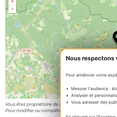
+
−
Nous respectons vo
Pour améliorer votre expér
Mesurer l'audience : éta
Analyser et personnalis
Vous adresser des publi
Vous êtes propriétaire de l’établissement ou le gesti
Pour modifier ou compléter cette fiche, merci de co
En cliquant sur "Accepter