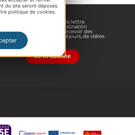
nt du site seront déposés.
re politique de cookies.
Inscrivez-vous à la lettre
d'information Destination
Occitanie pour recevoir des
suggestions de séjours, de visites
cepter
et de sorties.
nce
Je m'abonne