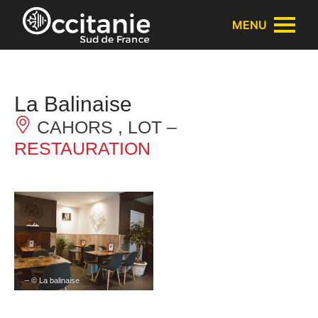
Panneau de gestion des cookies
MENU
La Balinaise
CAHORS , LOT –
RESTAURATION
– © La balinaise