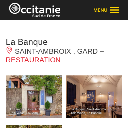
Panneau de gestion des cookies
MENU
La Banque
SAINT-AMBROIX , GARD –
RESTAURATION
La Banque_Saint-Ambroix – ©
La Banque_Saint-Ambroix – ©
Tein Waas, La Banque
Tein Waas, La Banque