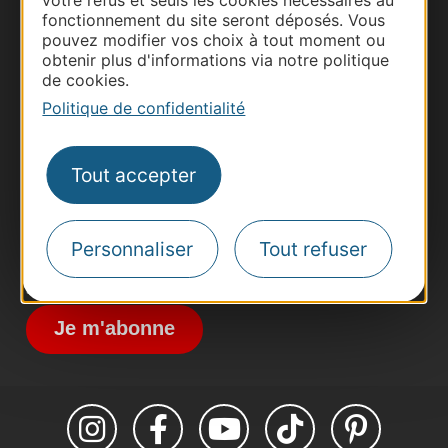
fonctionnement du site seront déposés. Vous
pouvez modifier vos choix à tout moment ou
obtenir plus d'informations via notre politique
Thermalisme
de cookies.
Business/Mice
Politique de confidentialité
Pros d'Occitanie
Site presse et d'influence
Tout accepter
Voyagistes
Destination Sport
Personnaliser
Tout refuser
Inscrivez-vous à la lettre d'information
Destination Occitanie pour recevoir des
suggestions de séjours, de visites et de sorties.
Je m'abonne