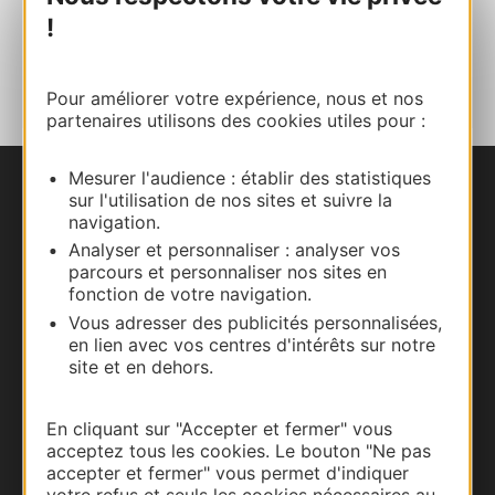
!
AJOUTER
AU CARNET
Pour améliorer votre expérience, nous et nos
partenaires utilisons des cookies utiles pour :
Mesurer l'audience : établir des statistiques
sur l'utilisation de nos sites et suivre la
Nous contacter
navigation.
Analyser et personnaliser : analyser vos
Carte interactive
parcours et personnaliser nos sites en
fonction de votre navigation.
Documentation
Vous adresser des publicités personnalisées,
en lien avec vos centres d'intérêts sur notre
site et en dehors.
En cliquant sur "Accepter et fermer" vous
acceptez tous les cookies. Le bouton "Ne pas
accepter et fermer" vous permet d'indiquer
votre refus et seuls les cookies nécessaires au