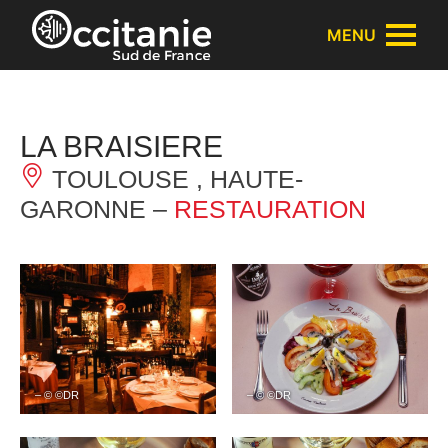
Panneau de gestion des cookies
MENU
LA BRAISIERE
TOULOUSE , HAUTE-
GARONNE –
RESTAURATION
– © ©DR
– © ©DR