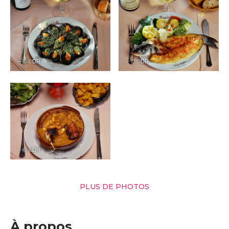
– © ©DR
– © ©DR
– © ©DR
PLUS DE PHOTOS
À propos