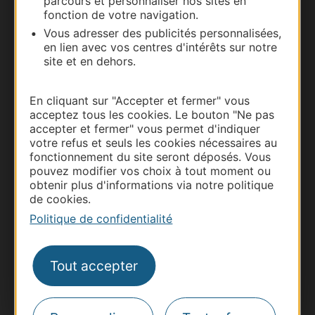
parcours et personnaliser nos sites en
Documentation
fonction de votre navigation.
Vous adresser des publicités personnalisées,
en lien avec vos centres d'intérêts sur notre
site et en dehors.
En cliquant sur "Accepter et fermer" vous
acceptez tous les cookies. Le bouton "Ne pas
accepter et fermer" vous permet d'indiquer
votre refus et seuls les cookies nécessaires au
fonctionnement du site seront déposés. Vous
pouvez modifier vos choix à tout moment ou
Thermalisme
obtenir plus d'informations via notre politique
Business/Mice
de cookies.
Pros d'Occitanie
Politique de confidentialité
Site presse et d'influence
Voyagistes
Tout accepter
Destination Sport
Inscrivez-vous à la lettre d'information