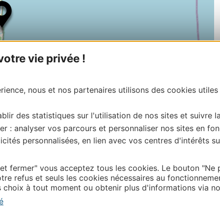
tre vie privée !
ience, nous et nos partenaires utilisons des cookies utiles
blir des statistiques sur l'utilisation de nos sites et suivre l
| Map data ©
Leaflet
OpenStreetMap contributors
er : analyser vos parcours et personnaliser nos sites en fon
onnaire de cette activité?
cités personnalisées, en lien avec vos centres d'intérêts su
tacter l’ADT des Pyrénées-Orientales
 et fermer" vous acceptez tous les cookies. Le bouton "Ne 
tre refus et seuls les cookies nécessaires au fonctionneme
choix à tout moment ou obtenir plus d'informations via not
Thermalisme
é
Business/Mice