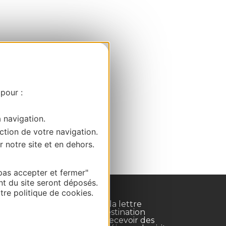
 pour :
a navigation.
ction de votre navigation.
r notre site et en dehors.
pas accepter et fermer"
nt du site seront déposés.
re politique de cookies.
Inscrivez-vous à la lettre
d'information Destination
Occitanie pour recevoir des