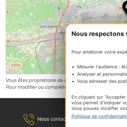
Nous respectons vo
Pour améliorer votre expér
Mesurer l'audience : éta
Analyser et personnalis
Vous êtes propriétaire de l’établissement ou le gesti
Vous adresser des publi
Pour modifier ou compléter cette fiche, merci de con
En cliquant sur "Accepter
vous permet d'indiquer vo
Vous pouvez modifier vos 
Politique de confidentialit
Nous contacter