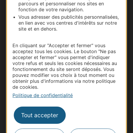
parcours et personnaliser nos sites en
fonction de votre navigation.
Vous adresser des publicités personnalisées,
en lien avec vos centres d'intérêts sur notre
site et en dehors.
En cliquant sur "Accepter et fermer" vous
Thermalisme
acceptez tous les cookies. Le bouton "Ne pas
Business/Mice
accepter et fermer" vous permet d'indiquer
votre refus et seuls les cookies nécessaires au
Pros d'Occitanie
fonctionnement du site seront déposés. Vous
Site presse et d'influence
pouvez modifier vos choix à tout moment ou
obtenir plus d'informations via notre politique
Voyagistes
de cookies.
Destination Sport
Politique de confidentialité
Inscrivez-vous à la lettre d'information
Destination Occitanie pour recevoir des
suggestions de séjours, de visites et de sorties.
Tout accepter
Je m'abonne