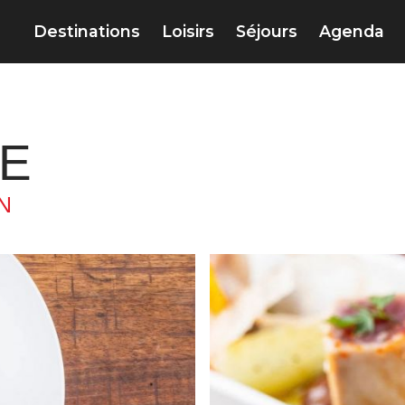
Destinations
Loisirs
Séjours
Agenda
RE
N