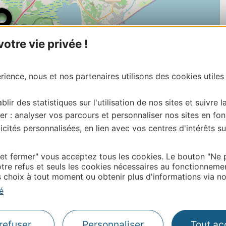
tre vie privée !
ience, nous et nos partenaires utilisons des cookies utiles
blir des statistiques sur l'utilisation de nos sites et suivre l
er : analyser vos parcours et personnaliser nos sites en fon
cités personnalisées, en lien avec vos centres d'intérêts su
| Map data ©
Leaflet
OpenStreetMap contributors
onnaire de cette activité?
 et fermer" vous acceptez tous les cookies. Le bouton "Ne 
ntacter Aude Tourisme
tre refus et seuls les cookies nécessaires au fonctionneme
choix à tout moment ou obtenir plus d'informations via not
é
Thermalisme
refuser
Personnaliser
Tout ac
Business/Mice