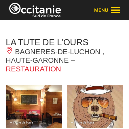
Panneau de gestion des cookies
MENU
LA TUTE DE L’OURS
BAGNERES-DE-LUCHON ,
HAUTE-GARONNE –
RESTAURATION
– © tute de l’ours
– © tute de l’ours