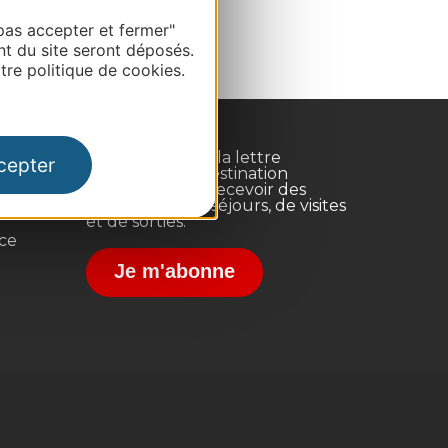
pas accepter et fermer"
nt du site seront déposés.
re politique de cookies.
Inscrivez-vous à la lettre
cepter
d'information Destination
Occitanie pour recevoir des
suggestions de séjours, de visites
et de sorties.
nce
Je m'abonne