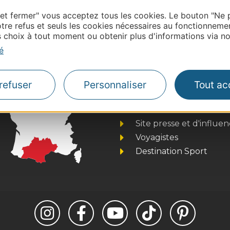
| Map data ©
Leaflet
OpenStreetMap contributors
 et fermer" vous acceptez tous les cookies. Le bouton "Ne 
onnaire de cette activité?
tre refus et seuls les cookies nécessaires au fonctionneme
tacter Tarn Tourisme.
choix à tout moment ou obtenir plus d'informations via not
é
Thermalisme
refuser
Personnaliser
Tout ac
Business/Mice
Pros d'Occitanie
Site presse et d'influe
Voyagistes
Destination Sport