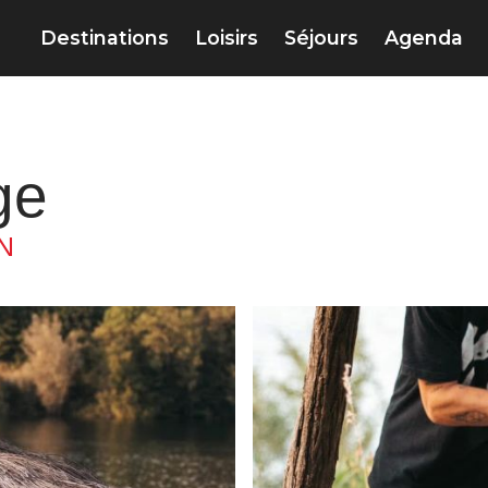
Destinations
Loisirs
Séjours
Agenda
ge
N