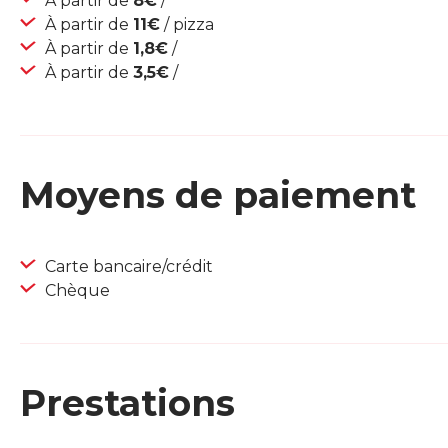
À partir de
8€
/
À partir de
11€
/ pizza
À partir de
1,8€
/
À partir de
3,5€
/
Moyens de paiement
Carte bancaire/crédit
Chèque
Prestations