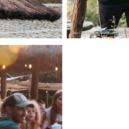
Lake Café Raviège_Anglès – © Lake Caf