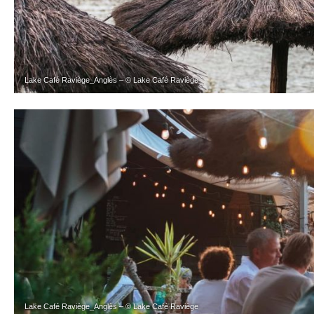
Lake Café Raviège_Anglès – © Lake Café Raviège
Lake Café Raviège_Anglès – © Lake Café Raviège