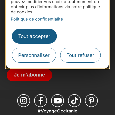
pouvez modifier vos choix à tout moment ou
obtenir plus d'informations via notre politique
Thermalisme
de cookies.
Business/Mice
Politique de confidentialité
Pros d'Occitanie
Site presse et d'influence
Tout accepter
Voyagistes
Destination Sport
Personnaliser
Tout refuser
Inscrivez-vous à la lettre d'information
Destination Occitanie pour recevoir des
suggestions de séjours, de visites et de sorties.
Je m'abonne
#VoyageOccitanie