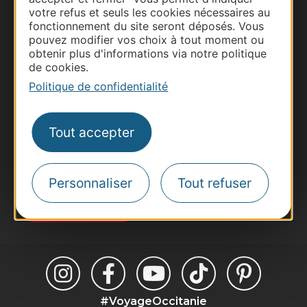
votre refus et seuls les cookies nécessaires au
fonctionnement du site seront déposés. Vous
Thermalisme
pouvez modifier vos choix à tout moment ou
Business/Mice
obtenir plus d'informations via notre politique
de cookies.
Pros d'Occitanie
Politique de confidentialité
Site presse et d'influence
Voyagistes
Destination Sport
Tout accepter
Inscrivez-vous à la lettre d'information
Destination Occitanie pour recevoir des
suggestions de séjours, de visites et de sorties.
Personnaliser
Tout refuser
Je m'abonne
#VoyageOccitanie