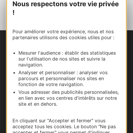
Nous respectons votre vie privée
AJOUTER
AU CARNET
!
Pour améliorer votre expérience, nous et nos
partenaires utilisons des cookies utiles pour :
Nous contacter
Mesurer l'audience : établir des statistiques
sur l'utilisation de nos sites et suivre la
Carte interactive
navigation.
Analyser et personnaliser : analyser vos
Documentation
parcours et personnaliser nos sites en
fonction de votre navigation.
Vous adresser des publicités personnalisées,
en lien avec vos centres d'intérêts sur notre
site et en dehors.
En cliquant sur "Accepter et fermer" vous
acceptez tous les cookies. Le bouton "Ne pas
accepter et fermer" vous permet d'indiquer