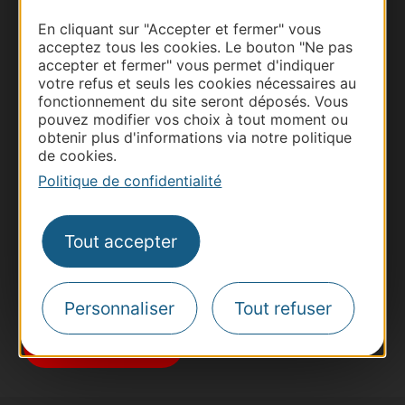
En cliquant sur "Accepter et fermer" vous
acceptez tous les cookies. Le bouton "Ne pas
accepter et fermer" vous permet d'indiquer
votre refus et seuls les cookies nécessaires au
fonctionnement du site seront déposés. Vous
Thermalisme
pouvez modifier vos choix à tout moment ou
obtenir plus d'informations via notre politique
Business/Mice
de cookies.
Pros d'Occitanie
Politique de confidentialité
Site presse et d'influence
Voyagistes
Tout accepter
Destination Sport
Inscrivez-vous à la lettre d'information
Destination Occitanie pour recevoir des
Personnaliser
Tout refuser
suggestions de séjours, de visites et de sorties.
Je m'abonne