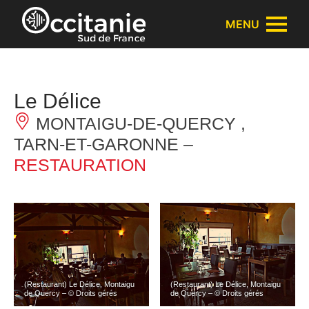
Panneau de gestion des cookies
MENU
Le Délice
MONTAIGU-DE-QUERCY ,
TARN-ET-GARONNE –
RESTAURATION
(Restaurant) Le Délice, Montaigu
(Restaurant) Le Délice, Montaigu
de Quercy – © Droits gérés
de Quercy – © Droits gérés