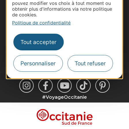
pouvez modifier vos choix à tout moment ou
Site presse et d'influence
obtenir plus d'informations via notre politique
de cookies.
Voyagistes
Politique de confidentialité
Destination Sport
Inscrivez-vous à la lettre d'information
Destination Occitanie pour recevoir des
Tout accepter
suggestions de séjours, de visites et de sorties.
Je m'abonne
Personnaliser
Tout refuser
#VoyageOccitanie