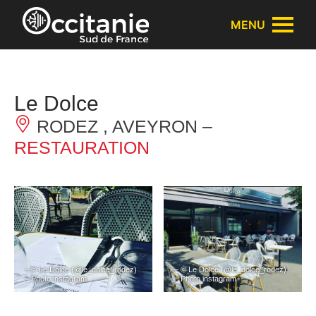
Panneau de gestion des cookies
MENU
Le Dolce
RODEZ , AVEYRON –
RESTAURATION
– © Le Dolce (@le_dolce_rodez)
– © Le Dolce (@le_dolce_rodez)
– Photo instagram
– Photo instagram