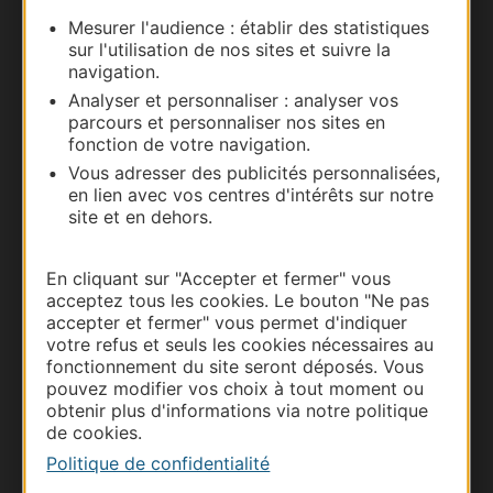
Mesurer l'audience : établir des statistiques
Carte interactive
sur l'utilisation de nos sites et suivre la
navigation.
Documentation
Analyser et personnaliser : analyser vos
parcours et personnaliser nos sites en
fonction de votre navigation.
Vous adresser des publicités personnalisées,
en lien avec vos centres d'intérêts sur notre
site et en dehors.
En cliquant sur "Accepter et fermer" vous
acceptez tous les cookies. Le bouton "Ne pas
accepter et fermer" vous permet d'indiquer
votre refus et seuls les cookies nécessaires au
Thermalisme
fonctionnement du site seront déposés. Vous
Business/Mice
pouvez modifier vos choix à tout moment ou
obtenir plus d'informations via notre politique
Pros d'Occitanie
de cookies.
Site presse et d'influence
Politique de confidentialité
Voyagistes