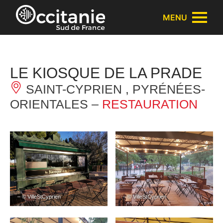
Panneau de gestion des cookies
MENU
LE KIOSQUE DE LA PRADE
SAINT-CYPRIEN , PYRÉNÉES-
ORIENTALES –
RESTAURATION
– © VilleStCyprien
– © VilleStCyprien